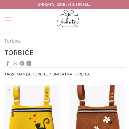
Skoči
UNIKATNI IZDELKI S SRCEM...
na
vsebino
Torbice
TORBICE
TAGS:
MANJŠE TORBICE / UNIKATNA TORBICA