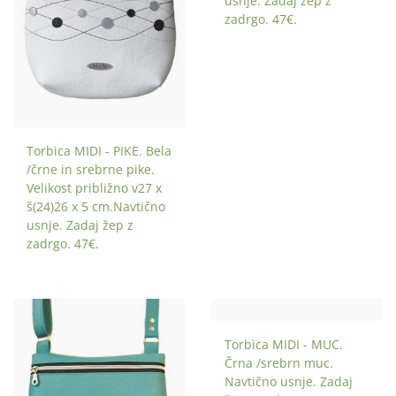
usnje. Zadaj žep z
zadrgo. 47€.
Torbica MIDI - PIKE. Bela
/črne in srebrne pike.
Velikost približno v27 x
š(24)26 x 5 cm.Navtično
usnje. Zadaj žep z
zadrgo. 47€.
Torbica MIDI - MUC.
Črna /srebrn muc.
Navtično usnje. Zadaj